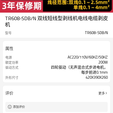
TR608-SDB/N 双线短线型剥线机电线电缆剥皮
机
TR608-SDB/N
型号
属性
AC220/110V/60HZ/50HZ
电源
200W
额定功率
四轮驱动（无声混合式步进电机，
驱动方式
每步前进0.1mm
420X390X260
外形尺寸
27公斤
重量
评价
更多
添加评价