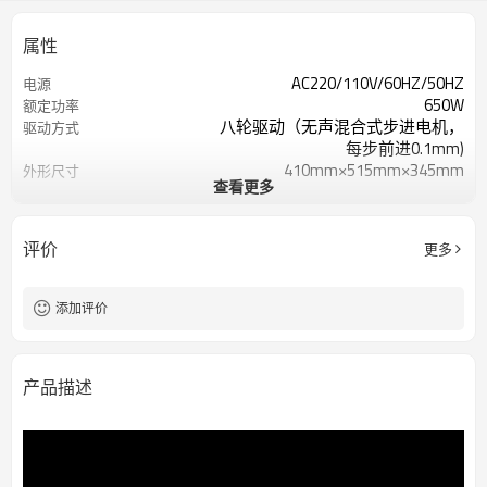
属性
AC220/110V/60HZ/50HZ
电源
650W
额定功率
八轮驱动（无声混合式步进电机，
驱动方式
每步前进0.1mm)
410mm×515mm×345mm
外形尺寸
查看更多
50公斤
重量
中英文LCD液晶显
㫫式方式
1～10000mm
切割长度
评价
更多
线头 0-50mm,线尾：0-50mm
剥离长度
± (0.002xL)mm
切割公差
0.2～25mm2² BV单股线裁6平方
切割线芯截面
添加评价
13处剥
中间剥切
￠13
导管最大直径
PVC、铁氟龙、玻璃线材
适剥线材
产品描述