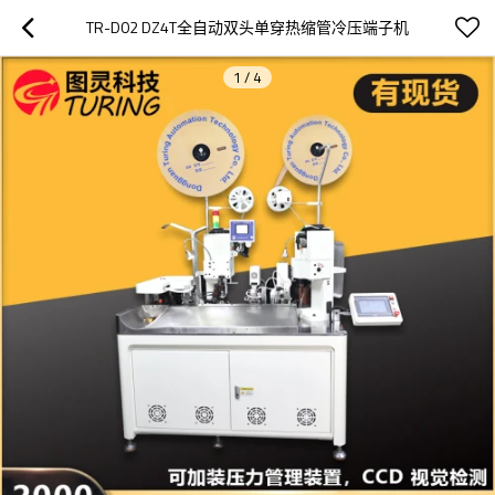
TR-D02 DZ4T全自动双头单穿热缩管冷压端子机
1
/
4