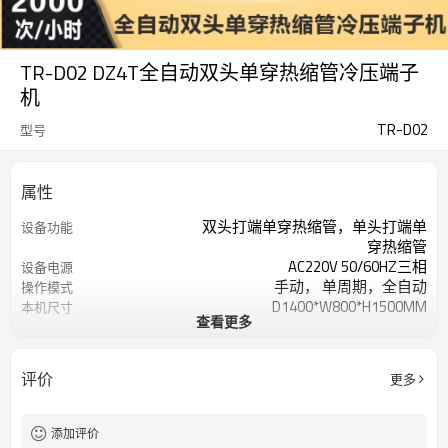
TR-D02 DZ4T全自动双头单穿热缩管冷压端子
机
TR-D02
型号
属性
双头打端单穿热缩管，单头打端单
设备功能
穿热缩管
AC220V 50/60HZ三相
设备电源
手动， 单周期，全自动
操作模式
D1400*W800*H1500MM
本机尺寸
查看更多
约450KG
设备重量
2000次/小时 (线长L<1000MM)
工作效率
30mm ~ 9999mm
切断长度
评价
更多
前端 0.5~8.0MM 后端 0.1~10.0MM
剥皮长度
最大调整量5.50mm ，分辨率
剥皮深度
0.01mm
添加评价
AWG #14 ~ AWG#26电子线、排线
电线规格