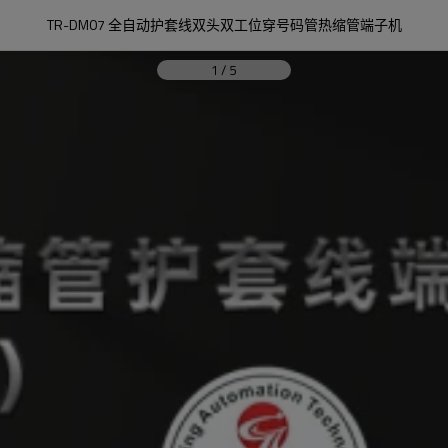
TR-DM07 全自动护套线双头双工位穿号码管热缩管端子机
1
/
5