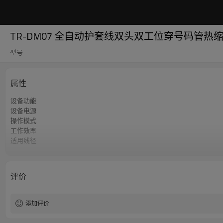
TR-DM07 全自动护套线双头双工位穿号码管热
型号
属性
设备功能
设备电源
操作模式
工作效率
适用线径
内芯线
评价
添加评价