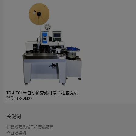
TR-HT01半自动护套线打端子插胶壳机
型号 : TR-DM07
关键词
护套线双头端子机套热缩管
全自浸锡机