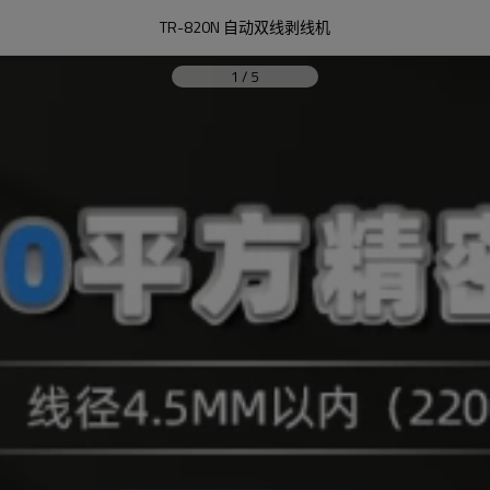
TR-820N 自动双线剥线机
1
/
5