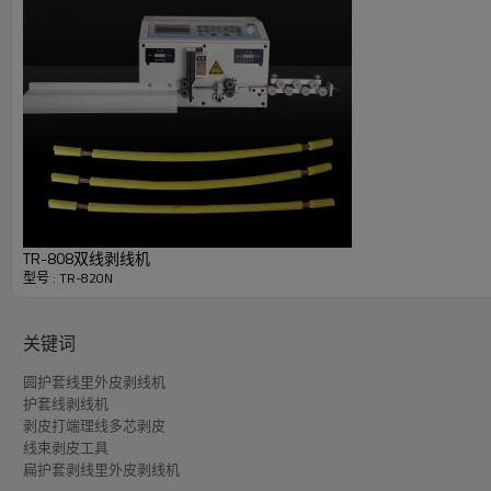
TR-808双线剥线机
型号 : TR-820N
关键词
圆护套线里外皮剥线机
护套线剥线机
剥皮打端理线多芯剥皮
TR-820N自动双线剥线机
线束剥皮工具
扁护套剥线里外皮剥线机