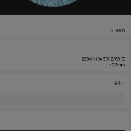
TR-820N
220V/110V 50HZ/60HZ
±0.2mm
更多