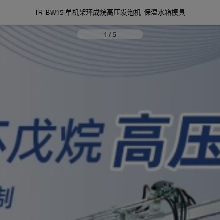
TR-BW15 单机架环成烷高压发泡机-保温水箱模具
1
/
5