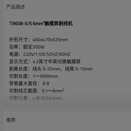
产品描述
TR608-E/S 6mm²触摸屏剥线机
外形尺寸：460x470x325mm
功率：额定300W
电源：220V/110V 50HZ/60HZ
显示方式：4.3英寸中英切换触摸屏
剥离长度：线头 0-35mm，线尾 0-15mm
切割长度：1～9999mm
导管最大直径：￠8
切割线芯截面：0.1～6mm²
切割公差：± (0.002xL)mm
适剥线材：PVC、铁氟龙、玻璃线材
中间剥切：16处剥
推荐
剥线速度：3000-5000条/小时（Ｌ＝100ｍｍ）
保修期：3年