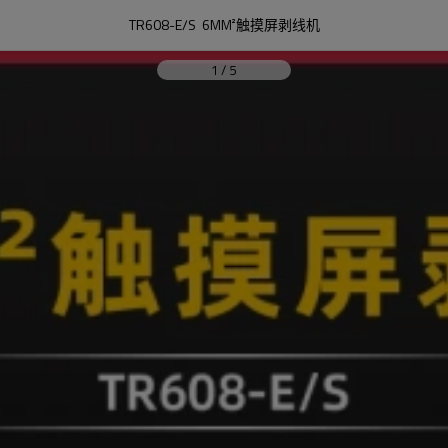
TR608-E/S  6MM²触摸屏剥线机
1
/
5