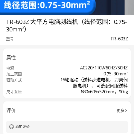
TR-603Z 大平方电脑剥线机（线径范围：0.75-
30mm²）
TR-603Z
型号
属性
AC220/110V/60HZ/50HZ
电源
0.75-30mm²
加工范围
16轮驱动（送料步进电机、刀架伺
驱动方式
服电机）； 可选配伺服送料
680x605x520mm，90kg
尺寸重量
评价
更多
添加评价