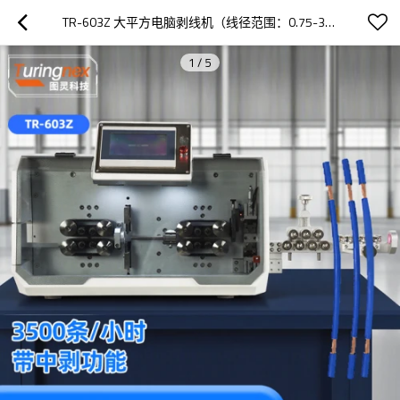
TR-603Z 大平方电脑剥线机（线径范围：0.75-30MM²）
1
/
5