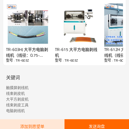
升降操作方式：数字调节压轮高度
尺寸重量：680x605x520mm，90kg
允许通过最大直径：18mm
刀片材料：进口高速钢
气源：0.5Mpa清洁气源
TR-603HJ 大平方电脑剥
TR-615 大平方电脑剥线
TR-612H 
线机（线径：0.75-
机
线机（线径：2
型号 : TR-603Z
型号 : TR-603Z
型号 : TR-603Z
30mm²）
120mm²）
关键词
触摸屏剥线机
线束剥皮机
大平方剥皮机
线束剥皮工具
电脑剥线机
添加到愿望单
发送询盘