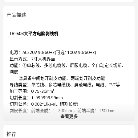
产品描述
TR-603大平方电脑剥线机
电源：AC220V 50/60HZ(可选1100V 50/60HZ)
显示方式：7寸人机界面
功能：①单芯线、多芯电缆线、屏蔽电缆，全自动定长切断、
剥皮
②具备中间划开剥皮功能、两端划开剥皮功能
导线类型：单芯线、多芯电缆线、屏蔽电缆，电线、PVC等
加工范围：0.75-30mm²
切割长度：1-999999.99mm
切割公差：0.002*L以内(L=切割长度)
剥皮长度：前端全脱：1- 200mm ，前端半脱1-1500mm
查看更多
后端全脱：1- 100mm , 后端半脱 1-300mm
剥线速度：3500PCS/小时(根据线的长度，大小而定)
送线方式：皮带送线，线缆无压印无刮痕。(带剥皮加压功能)
推荐
驱动方式：24轮驱动(送料步进电机、刀架伺服电机)