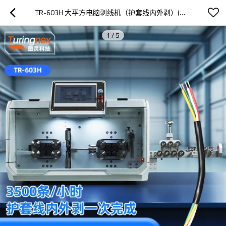
TR-603H 大平方电脑剥线机（护套线内外剥）(线径范围：0.75-30MM²）
1
/
5