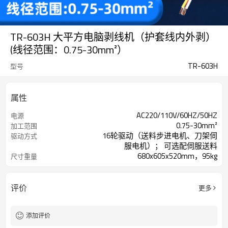
TR-603H 大平方电脑剥线机（护套线内外剥）
(线径范围：0.75-30mm²）
TR-603H
型号
属性
AC220/110V/60HZ/50HZ
电源
0.75-30mm²
加工范围
16轮驱动（送料步进电机、刀架伺
驱动方式
服电机）； 可选配伺服送料
680x605x520mm，95kg
尺寸重量
评价
更多
添加评价