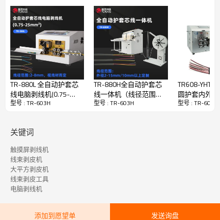
显示方式：7寸人机界面
功能：①单芯线、多芯电缆线、屏蔽电缆，全自动定长切断、
剥皮；
②多芯护套线，外皮剥皮，内芯线剥皮、切断一次完成。
导线类型：单芯线、多芯电缆线、屏蔽电缆，电线、PVC等
加工范围：0.75-30mm²
切割长度：1-999999.99mm
切割公差：0.002*L以内(L=切割长度)
TR-880L 全自动护套芯
TR-880H全自动护套芯
TR608-YHT
剥皮长度：前 剥：外护套全脱10-200mm、内芯线1-50mm
线电脑剥线机(0.75-
线一体机（线径范围：
圆护套内外一
后 剥：外护套全脱10-80mm、 内芯线1-50mm
型号 : TR-603H
型号 : TR-603H
型号 : TR-603H
25mm²)
2-15mm）
（加工圆护套
剥线速度：3500 PCS/小时、（护套线900pcs/H）根据线的长
￠2-12 mm）
度，大小而定
关键词
送线方式：皮带送线，线缆无压印无刮痕。(带剥皮加压功能)
驱动方式：16轮驱动(送料步进电机、刀架伺服电机)
触摸屏剥线机
升降操作方式：数字调节压轮高度
线束剥皮机
尺寸重量：680x605x520mm，95kg
大平方剥皮机
允许通过最大直径：18mm
线束剥皮工具
刀片材料：进口高速钢
电脑剥线机
气源：0.5Mpa清洁气源
添加到愿望单
发送询盘