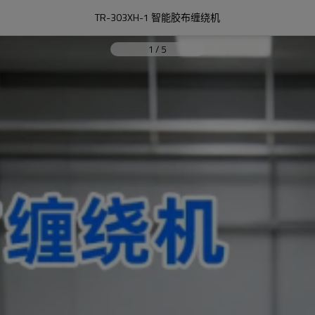
TR-303XH-1 智能胶布缠绕机
1
/
5