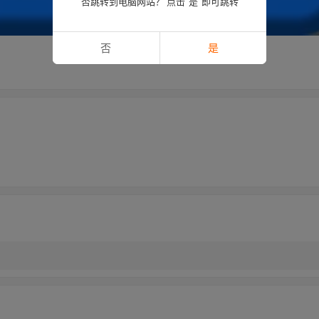
否跳转到电脑网站？ 点击“是”即可跳转
否
是