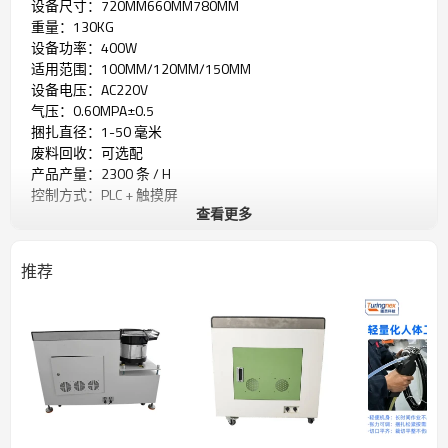
设备尺寸：720MM660MM780MM
重量：130KG
设备功率：400W
适用范围：100MM/120MM/150MM
设备电压：AC220V
气压：0.60MPA±0.5
捆扎直径：1-50 毫米
废料回收：可选配
产品产量：2300 条 / H
控制方式：PLC + 触摸屏
查看更多
供料方式：振动盘自动送料
扎带松紧度：手动可调
推荐
适用于各种线束捆扎。飞机、火车、船舶、汽车、通信设备、
家电及其它大型机电设备的现场装配时的内部线束捆扎。适用
于物品包装或固定、气液传输管道接头固定、食品封装、及袋
装液体封装等。