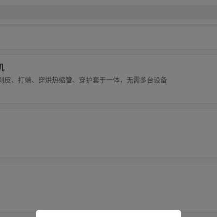
机
线、剥皮、打端、穿烘热缩管、穿护套于一体，无需多台设备