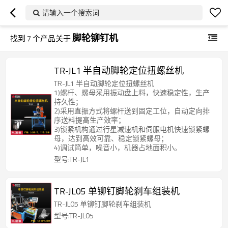
请输入一个搜索词
脚轮铆钉机
找到
7
个产品关于
TR-JL1 半自动脚轮定位扭螺丝机
TR-JL1 半自动脚轮定位扭螺丝机
1)螺杆、螺母采用振动盘上料，快速稳定性，生产
持久性；
2)采用直振方式将螺杆送到固定工位，自动定向排
序送料提高生产效率；
3)锁紧机构通过行星减速机和伺服电机快速锁紧螺
母，达到高效可靠、稳定锁紧螺母；
4)调试简单，噪音小，机器占地面积小。
型号:TR-JL1
TR-JL05 单铆钉脚轮刹车组装机
TR-JL05 单铆钉脚轮刹车组装机
型号:TR-JL05