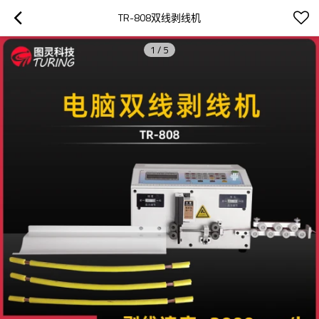
TR-808双线剥线机
1
/
5