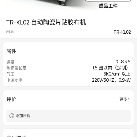
TR-KL02 自动陶瓷片贴胶布机
TR-KL02
型号
属性
7~8.5 S
速度
1.5 圈以内（定制）
陶瓷带长度
5KG/cm² 以上
气压
220V/50HZ，0.9kW
电源功率
评价
更多
添加评价